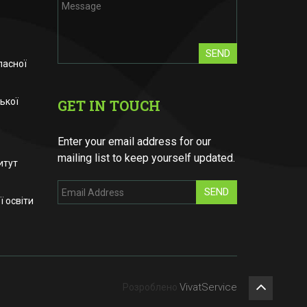
SEND
ласної
ької
GET IN TOUCH
Enter your email address for our
mailing list to keep yourself updated.
итут
SEND
 освіти
VivatService
Розроблено