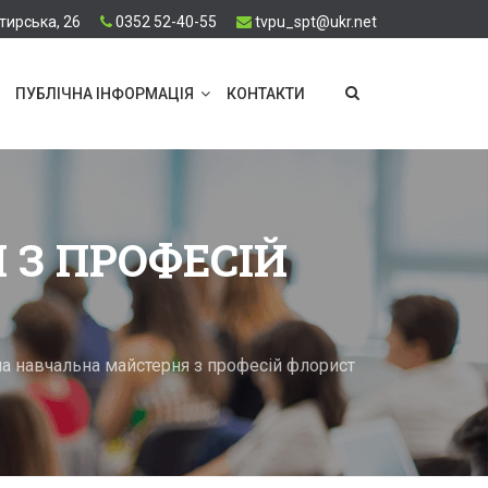
тирська, 26
0352 52-40-55
tvpu_spt@ukr.net
ПУБЛІЧНА ІНФОРМАЦІЯ
КОНТАКТИ
 З ПРОФЕСІЙ
на навчальна майстерня з професій флорист