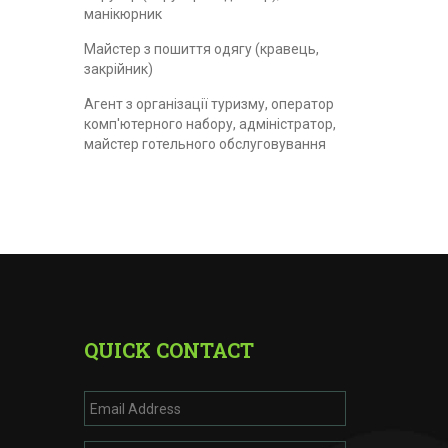
манікюрник
Майстер з пошиття одягу (кравець,
закрійник)
Агент з організації туризму, оператор
комп'ютерного набору, адміністратор,
майстер готельного обслуговування
QUICK CONTACT