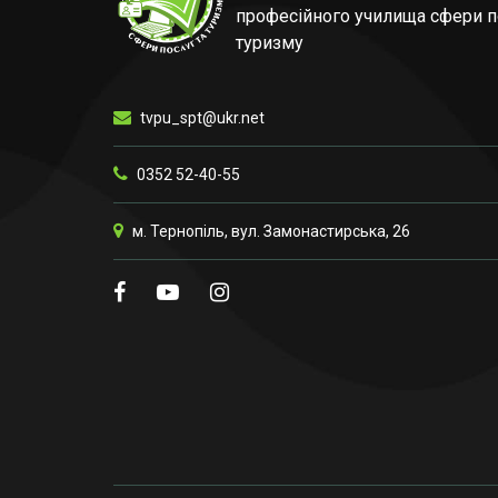
професійного училища сфери п
туризму
tvpu_spt@ukr.net
0352 52-40-55
м. Тернопіль, вул. Замонастирська, 26