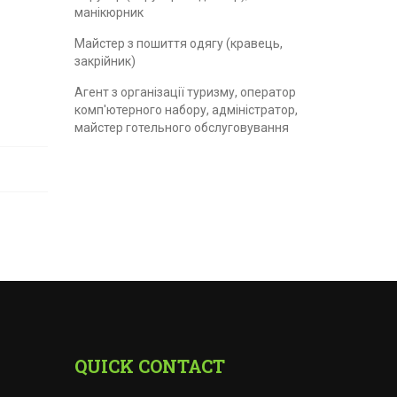
манікюрник
Майстер з пошиття одягу (кравець,
закрійник)
Агент з організації туризму, оператор
комп'ютерного набору, адміністратор,
майстер готельного обслуговування
QUICK CONTACT