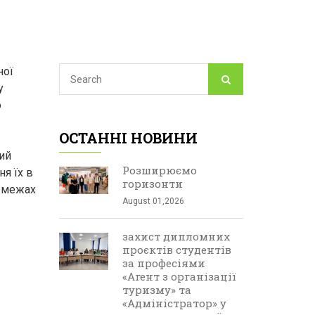
ної
у
ю
ОСТАННІ НОВИНИ
ий
Розширюємо
ня їх в
горизонти
в межах
August 01,2026
захист дипломних
проєктів студентів
за професіями
«Агент з організації
туризму» та
«Адміністратор» у