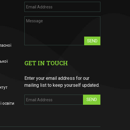
SEND
ласної
ької
GET IN TOUCH
Enter your email address for our
mailing list to keep yourself updated.
итут
SEND
 освіти