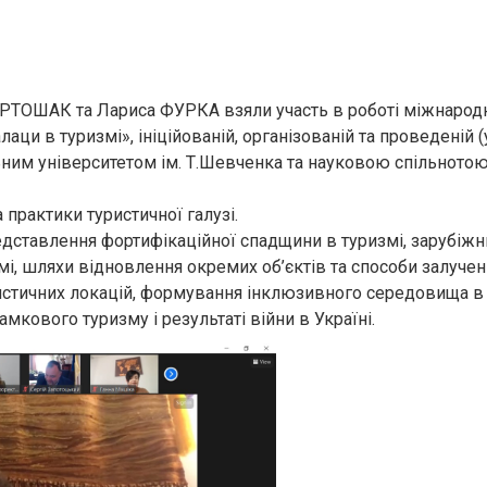
РТОШАК та Лариса ФУРКА взяли участь в роботі міжнарод
ци в туризмі», ініційованій, організованій та проведеній (
ним університетом ім. Т.Шевченка та науковою спільното
 практики туристичної галузі.
дставлення фортифікаційної спадщини в туризмі, зарубіжн
мі, шляхи відновлення окремих об’єктів та способи залучен
ристичних локацій, формування інклюзивного середовища 
мкового туризму і результаті війни в Україні.