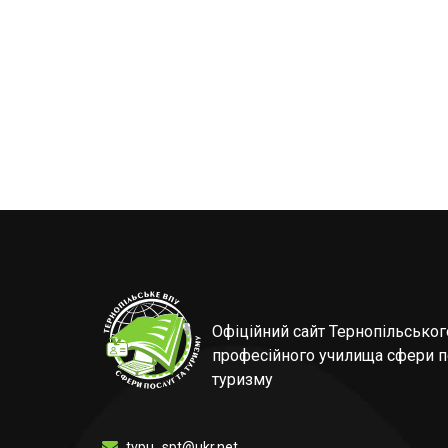
Офіційний сайт Тернопільсько
професійного училища сфери п
туризму
tvpu_spt@ukr.net