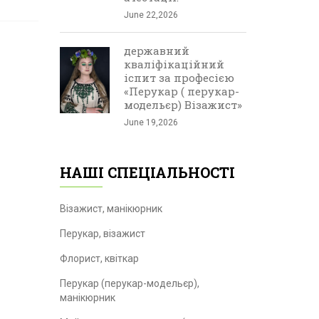
June 22,2026
державний
кваліфікаційний
іспит за професією
«Перукар ( перукар-
модельєр) Візажист»
June 19,2026
НАШІ СПЕЦІАЛЬНОСТІ
Візажист, манікюрник
Перукар, візажист
Флорист, квіткар
Перукар (перукар-модельєр),
манікюрник