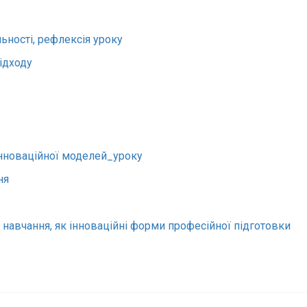
ьності, рефлексія уроку
ідходу
інноваційної моделей_уроку
ня
 навчання, як інноваційні форми професійної підготовки