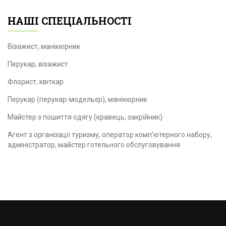
НАШІ СПЕЦІАЛЬНОСТІ
Візажист, манікюрник
Перукар, візажист
Флорист, квіткар
Перукар (перукар-модельєр), манікюрник
Майстер з пошиття одягу (кравець, закрійник)
Агент з організації туризму, оператор комп'ютерного набору,
адміністратор, майстер готельного обслуговування