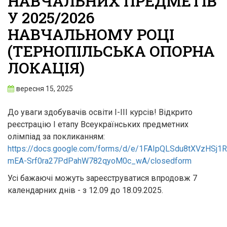
НАВЧАЛЬНИХ ПРЕДМЕТІВ
У 2025/2026
НАВЧАЛЬНОМУ РОЦІ
(ТЕРНОПІЛЬСЬКА ОПОРНА
ЛОКАЦІЯ)
вересня 15, 2025
До уваги здобувачів освіти І-ІІІ курсів! Відкрито
реєстрацію І етапу Всеукраїнських предметних
олімпіад за покликанням:
https://docs.google.com/forms/d/e/1FAIpQLSdu8tXVzHSj1
mEA-Srf0ra27PdPahW782qyoM0c_wA/closedform
Усі бажаючі можуть зареєструватися впродовж 7
календарних днів - з 12.09 до 18.09.2025.