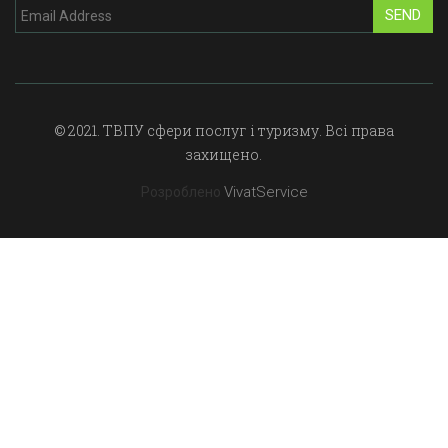
SEND
© 2021. ТВПУ сфери послуг і туризму. Всі права
захищено.
VivatService
Розроблено