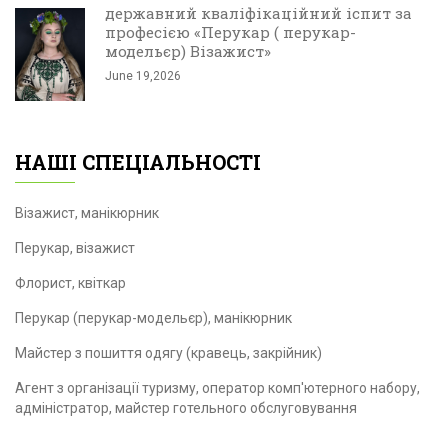
державний кваліфікаційний іспит за
професією «Перукар ( перукар-
модельєр) Візажист»
June 19,2026
НАШІ СПЕЦІАЛЬНОСТІ
Візажист, манікюрник
Перукар, візажист
Флорист, квіткар
Перукар (перукар-модельєр), манікюрник
Майстер з пошиття одягу (кравець, закрійник)
Агент з організації туризму, оператор комп'ютерного набору,
адміністратор, майстер готельного обслуговування