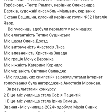
Горбачова, «Театр Рампа», керівник Олександра
Бартків, художній ансамбль «Мальви», керівник
Оксана Ващишин, класний керівник групи №32 Наталія
Явор.
Всі учасниць здобули перемогу у номінаціях:
Міс елегантність Тетяна Сушинська
Міс шарм Олена Дрозд
Міс витонченість Анастасія Лиса
Міс впевненість Христина Завада
Міс грація Мочук Вероніка
Міс ніжність Катерина Корнило
Міс чарівність Світлана Саландяк
«Міс глядацьких симпатій» за результатами інтернет
голосування була нагороджена Анастасія Міронова.
За результатами конкурсу:
2 Віце-міс училища стала Софія Пацентій.
1 Віце-міс училища стала Ірина Самець.
Звання «Міс училища-2024» здобула Марія Сивик.