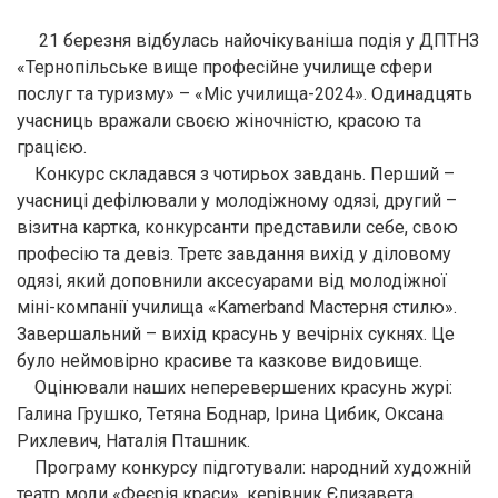
21 березня відбулась найочікуваніша подія у ДПТНЗ
«Тернопільське вище професійне училище сфери
послуг та туризму» – «Міс училища-2024». Одинадцять
учасниць вражали своєю жіночністю, красою та
грацією.
Конкурс складався з чотирьох завдань. Перший –
учасниці дефілювали у молодіжному одязі, другий –
візитна картка, конкурсанти представили себе, свою
професію та девіз. Третє завдання вихід у діловому
одязі, який доповнили аксесуарами від молодіжної
міні-компанії училища «Kamerband Мастерня стилю».
Завершальний – вихід красунь у вечірніх сукнях. Це
було неймовірно красиве та казкове видовище.
Оцінювали наших неперевершених красунь журі:
Галина Грушко, Тетяна Боднар, Ірина Цибик, Оксана
Рихлевич, Наталія Пташник.
Програму конкурсу підготували: народний художній
театр моди «Феєрія краси», керівник Єлизавета