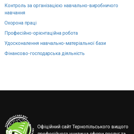
Контроль за організацією навчально-виробничого
навчання
Охорона праці
Професійно-орієнтаційна робота
Удосконалення навчально-матеріальної бази
Фінансово-господарська діяльність
Офіційний сайт Тернопільського вищого
професійного училища сфери послуг та