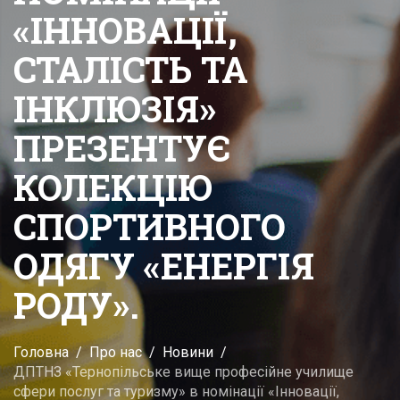
«ІННОВАЦІЇ,
СТАЛІСТЬ ТА
ІНКЛЮЗІЯ»
ПРЕЗЕНТУЄ
КОЛЕКЦІЮ
СПОРТИВНОГО
ОДЯГУ «ЕНЕРГІЯ
РОДУ».
Головна
Про нас
Новини
ДПТНЗ «Тернопільське вище професійне училище
сфери послуг та туризму» в номінації «Інновації,