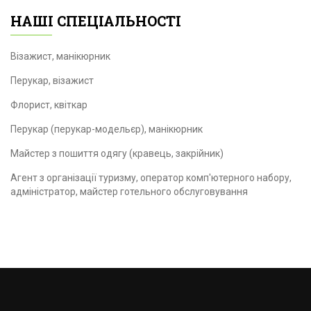
НАШІ СПЕЦІАЛЬНОСТІ
Візажист, манікюрник
Перукар, візажист
Флорист, квіткар
Перукар (перукар-модельєр), манікюрник
Майстер з пошиття одягу (кравець, закрійник)
Агент з організації туризму, оператор комп'ютерного набору,
адміністратор, майстер готельного обслуговування