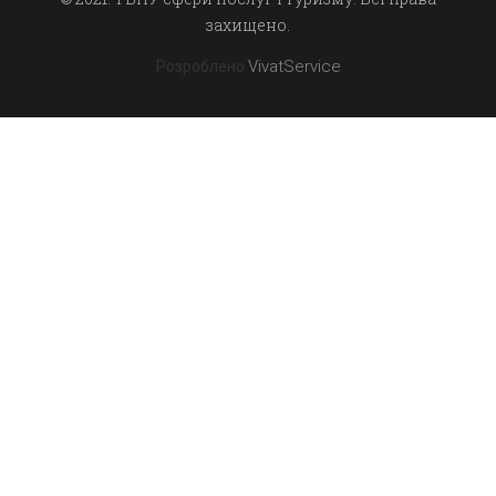
захищено.
VivatService
Розроблено