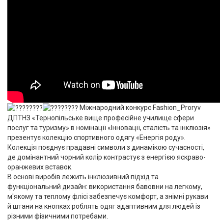
Міжнародний конкурс Fashion_Proryv
ДПТНЗ «Тернопільське вище професійне училище сфери
послуг та туризму» в номінації «Інновації, сталість та інклюзія»
презентує колекцію спортивного одягу «Енергія роду».
Колекція поєднує прадавні символи з динамікою сучасності,
де домінантний чорний колір контрастує з енергією яскраво-
оранжевих вставок.
В основі виробів лежить інклюзивний підхід та
функціональний дизайн: використання бавовни на легкому,
м'якому та теплому флісі забезпечує комфорт, а знімні рукави
й штани на кнопках роблять одяг адаптивним для людей із
різними фізичними потребами.