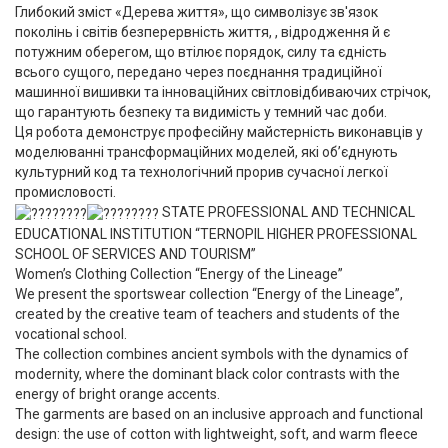
Глибокий зміст «Дерева життя», що символізує зв'язок
поколінь і світів безперервність життя, , відродження й є
потужним оберегом, що втілює порядок, силу та єдність
всього сущого, передано через поєднання традиційної
машинної вишивки та інноваційних світловідбиваючих стрічок,
що гарантують безпеку та видимість у темний час доби.
Ця робота демонструє професійну майстерність виконавців у
моделюванні трансформаційних моделей, які об’єднують
культурний код та технологічний прорив сучасної легкої
промисловості.
STATE PROFESSIONAL AND TECHNICAL
EDUCATIONAL INSTITUTION “TERNOPIL HIGHER PROFESSIONAL
SCHOOL OF SERVICES AND TOURISM”
Women’s Clothing Collection “Energy of the Lineage”
We present the sportswear collection “Energy of the Lineage”,
created by the creative team of teachers and students of the
vocational school.
The collection combines ancient symbols with the dynamics of
modernity, where the dominant black color contrasts with the
energy of bright orange accents.
The garments are based on an inclusive approach and functional
design: the use of cotton with lightweight, soft, and warm fleece