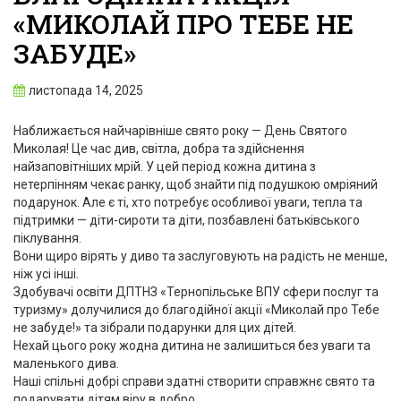
«МИКОЛАЙ ПРО ТЕБЕ НЕ
ЗАБУДЕ»
листопада 14, 2025
Наближається найчарівніше свято року — День Святого
Миколая! Це час див, світла, добра та здійснення
найзаповітніших мрій. У цей період кожна дитина з
нетерпінням чекає ранку, щоб знайти під подушкою омріяний
подарунок. Але є ті, хто потребує особливої уваги, тепла та
підтримки — діти-сироти та діти, позбавлені батьківського
піклування.
Вони щиро вірять у диво та заслуговують на радість не менше,
ніж усі інші.
Здобувачі освіти ДПТНЗ «Тернопільське ВПУ сфери послуг та
туризму» долучилися до благодійної акції «Миколай про Тебе
не забуде!» та зібрали подарунки для цих дітей.
Нехай цього року жодна дитина не залишиться без уваги та
маленького дива.
Наші спільні добрі справи здатні створити справжнє свято та
подарувати дітям віру в добро.