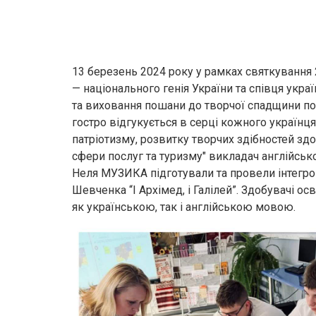
13 березень 2024 року у рамках святкування 
— національного генія України та співця укра
та виховання пошани до творчої спадщини поет
гостро відгукується в серці кожного українц
патріотизму, розвитку творчих здібностей з
сфери послуг та туризму" викладач англійськ
Неля МУЗИКА підготували та провели інтегро
Шевченка “І Архімед, і Галілей”. Здобувачі о
як українською, так і англійською мовою.