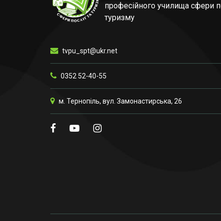
професійного училища сфери п
туризму
tvpu_spt@ukr.net
0352 52-40-55
м. Тернопіль, вул. Замонастирська, 26