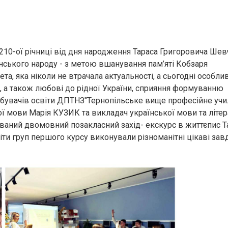
210-ої річниці від дня народження Тараса Григоровича Ше
їнського народу - з метою вшанування пам’яті Кобзаря
а, яка ніколи не втрачала актуальності, а сьогодні особли
я, а також любові до рідної України, сприяння формуванню
добувачів освіти ДПТНЗ"Тернопільське вище професійне уч
ої мови Марія КУЗИК та викладач української мови та літе
ваний двомовний позакласний захід- екскурс в життєпис Т
світи груп першого курсу виконували різноманітні цікаві зав