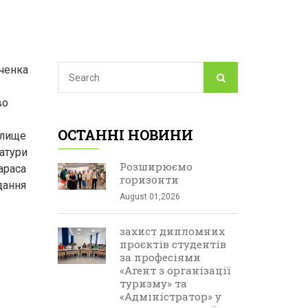
вченка
во
ОСТАННІ НОВИНИ
илище
ратури
Розширюємо
араса
горизонти
дання
August 01,2026
захист дипломних
проєктів студентів
за професіями
«Агент з організації
туризму» та
«Адміністратор» у