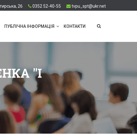
тирська, 26
0352 52-40-55
tvpu_spt@ukr.net
ПУБЛІЧНА ІНФОРМАЦІЯ
КОНТАКТИ
НКА "І