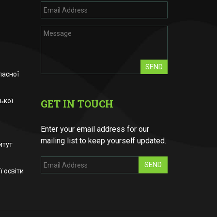
SEND
ласної
ької
GET IN TOUCH
Enter your email address for our
mailing list to keep yourself updated.
итут
SEND
 освіти