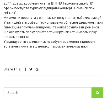
25.11.2025р. здобувачі освіти ДПТНЗ Тернопільське ВПУ
сфери послуг та туризму відвідали концерт "Романси при
свічках".
Ми змогли поринути у світ ніжних почуттів та глибоких емоцій.
У затишній атмосфері Тернопільської обласної філармонії, при
свічках, ми почули найвідоміші та найзворушливіші романси,
що оспівують палку пристрасть щиру ніжність і часом гірку
печаль кохання.
У відвідувачів залишились незабутні враження, піднесені
естетичні почуття від великої та романтичної музики.
Share This: