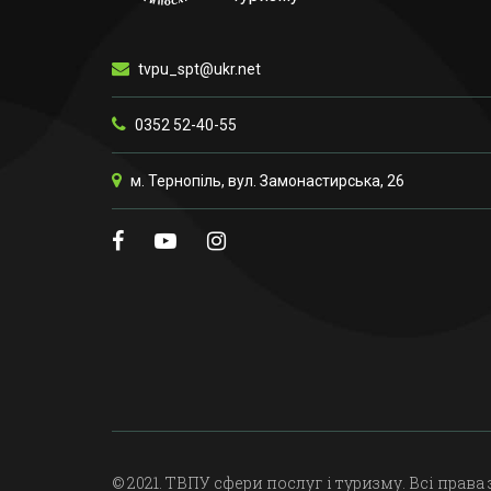
tvpu_spt@ukr.net
0352 52-40-55
м. Тернопіль, вул. Замонастирська, 26
© 2021. ТВПУ сфери послуг і туризму. Всі права