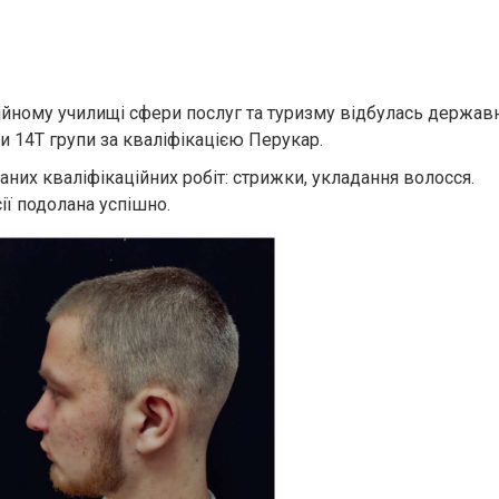
йному училищі сфери послуг та туризму відбулась держав
ти 14Т групи за кваліфікацією Перукар.
их кваліфікаційних робіт: стрижки, укладання волосся.
ії подолана успішно.