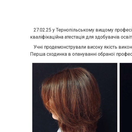
27.02.25 у Тернопільському вищому професі
кваліфікаційна атестація для здобувачів осві
Учні продемонстрували високу якість виконан
Перша сходинка в опануванні обраної профес