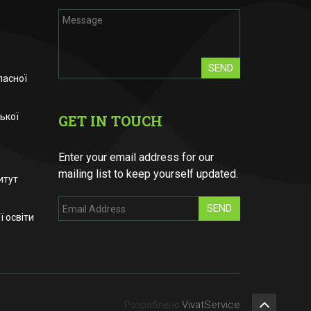
SEND
ласної
ької
GET IN TOUCH
Enter your email address for our
mailing list to keep yourself updated.
итут
SEND
 освіти
VivatService
Розроблено