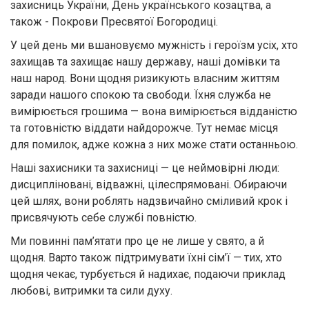
захисниць України, День українського козацтва, а
також - Покрови Пресвятої Богородиці.
У цей день ми вшановуємо мужність і героїзм усіх, хто
захищав та захищає нашу державу, наші домівки та
наш народ. Вони щодня ризикують власним життям
заради нашого спокою та свободи. Їхня служба не
вимірюється грошима — вона вимірюється відданістю
та готовністю віддати найдорожче. Тут немає місця
для помилок, адже кожна з них може стати останньою.
Наші захисники та захисниці — це неймовірні люди:
дисципліновані, відважні, цілеспрямовані. Обираючи
цей шлях, вони роблять надзвичайно сміливий крок і
присвячують себе службі повністю.
Ми повинні пам’ятати про це не лише у свято, а й
щодня. Варто також підтримувати їхні сім’ї — тих, хто
щодня чекає, турбується й надихає, подаючи приклад
любові, витримки та сили духу.