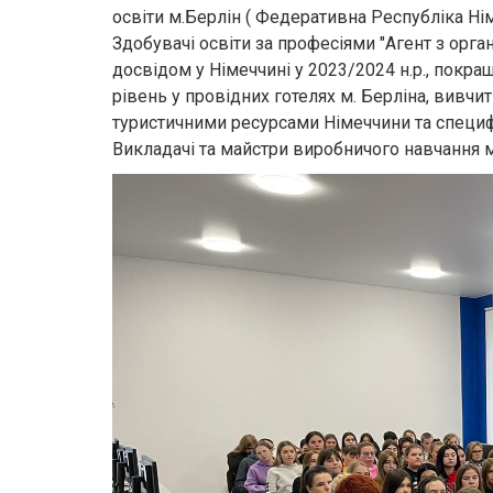
освіти м.Берлін ( Федеративна Республіка Ні
Здобувачі освіти за професіями "Агент з орган
досвідом у Німеччині у 2023/2024 н.р., покр
рівень у провідних готелях м. Берліна, вивчит
туристичними ресурсами Німеччини та специф
Викладачі та майстри виробничого навчання 