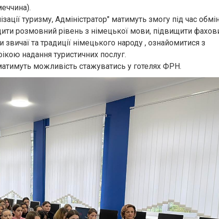
меччина).
ізації туризму, Адміністратор" матимуть змогу під час обмі
ащити розмовний рівень з німецької мови, підвищити фахов
и звичаї та традиції німецького народу , ознайомитися з
ікою надання туристичних послуг.
матимуть можливість стажуватись у готелях ФРН.