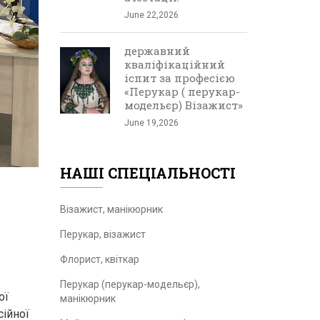
June 22,2026
державний
кваліфікаційний
іспит за професією
«Перукар ( перукар-
модельєр) Візажист»
June 19,2026
НАШІ СПЕЦІАЛЬНОСТІ
Візажист, манікюрник
Перукар, візажист
Флорист, квіткар
Перукар (перукар-модельєр),
ої
манікюрник
сійної