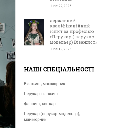
June 22,2026
державний
кваліфікаційний
іспит за професією
«Перукар ( перукар-
модельєр) Візажист»
June 19,2026
НАШІ СПЕЦІАЛЬНОСТІ
Візажист, манікюрник
Перукар, візажист
Флорист, квіткар
Перукар (перукар-модельєр),
манікюрник