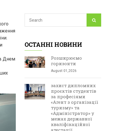
кого
раження
їни.
ОСТАННІ НОВИНИ
и
Розширюємо
ав Днем
горизонти
August 01,2026
аших
захист дипломних
проєктів студентів
за професіями
«Агент з організації
туризму» та
«Адміністратор» у
межах державної
кваліфікаційної
атестації.