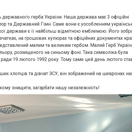
 державного герба України. Наша держава має 3 офіційні
р та Державний Гімн. Саме вони є уособленням українсь
-якої держави є її найбільш відмітною емблемою. Його зоб
печатках, на грошових купюрах та офіційних документах кра
редставлений малим та великим гербом. Малий Герб Україн
льору, розміщеного на синьому фоні. Така символіка була
ї ради 19 лютого 1992 року. Тому саме цей день лютого ст
наших хлопців та дівчат ЗСУ, він зображений на шевронах н
кому знищити, загарбати нашу незалежність!