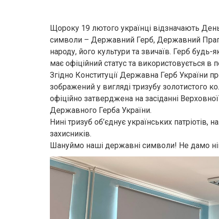
Щороку 19 лютого українці відзначають День
символи – Державний Герб, Державний Прапо
народу, його культури та звичаїв. Герб будь
має офіційний статус та використовується в 
Згідно Конституції Державна Герб України п
зображений у вигляді тризубу золотистого ко
офіційно затверджена на засіданні Верховно
Державного Герба України.
Нині тризуб об’єднує українських патріотів, 
захисників.
Шануймо наші державні символи! Не дамо ні