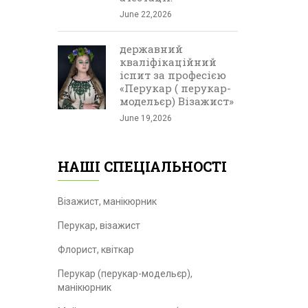
June 22,2026
державний
кваліфікаційний
іспит за професією
«Перукар ( перукар-
модельєр) Візажист»
June 19,2026
НАШІ СПЕЦІАЛЬНОСТІ
Візажист, манікюрник
Перукар, візажист
Флорист, квіткар
Перукар (перукар-модельєр),
манікюрник