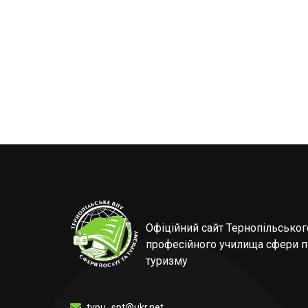
Офіційний сайт Тернопільсько
професійного училища сфери п
туризму
tvpu_spt@ukr.net