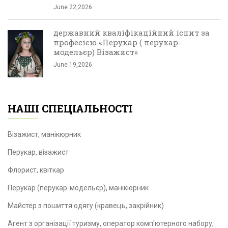
June 22,2026
державний кваліфікаційний іспит за
професією «Перукар ( перукар-
модельєр) Візажист»
June 19,2026
НАШІ СПЕЦІАЛЬНОСТІ
Візажист, манікюрник
Перукар, візажист
Флорист, квіткар
Перукар (перукар-модельєр), манікюрник
Майстер з пошиття одягу (кравець, закрійник)
Агент з організації туризму, оператор комп'ютерного набору,