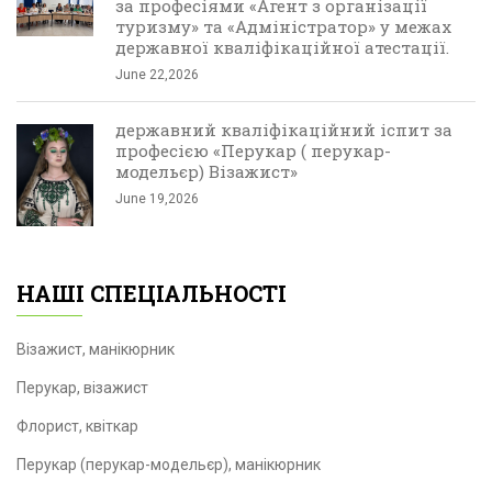
за професіями «Агент з організації
туризму» та «Адміністратор» у межах
державної кваліфікаційної атестації.
June 22,2026
державний кваліфікаційний іспит за
професією «Перукар ( перукар-
модельєр) Візажист»
June 19,2026
НАШІ СПЕЦІАЛЬНОСТІ
Візажист, манікюрник
Перукар, візажист
Флорист, квіткар
Перукар (перукар-модельєр), манікюрник