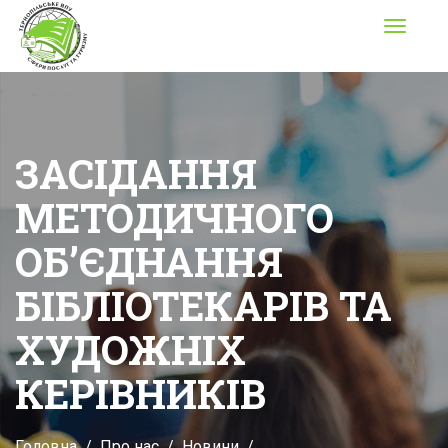
Toggle
navigati
ЗАСІДАННЯ
МЕТОДИЧНОГО
ОБʼЄДНАННЯ
БІБЛІОТЕКАРІВ ТА
ХУДОЖНІХ
КЕРІВНИКІВ
Головна
Про нас
Новини