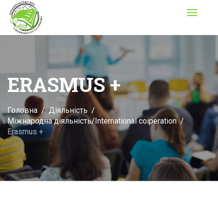
Toggle
navigati
ERASMUS +
Головна
Діяльність
Міжнародна діяльність/International coiperation
Erasmus +