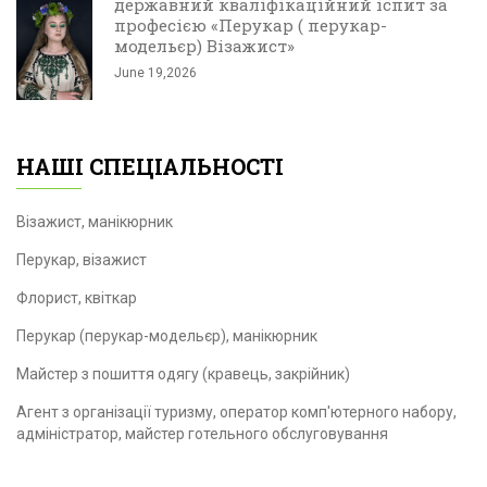
державний кваліфікаційний іспит за
професією «Перукар ( перукар-
модельєр) Візажист»
June 19,2026
НАШІ СПЕЦІАЛЬНОСТІ
Візажист, манікюрник
Перукар, візажист
Флорист, квіткар
Перукар (перукар-модельєр), манікюрник
Майстер з пошиття одягу (кравець, закрійник)
Агент з організації туризму, оператор комп'ютерного набору,
адміністратор, майстер готельного обслуговування