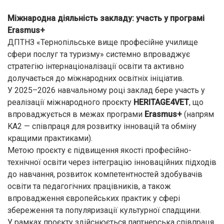
Міжнародна діяльність закладу: участь у програмі
Erasmus+
ДПТНЗ «Тернопільське вище професійне училище
сфери послуг та туризму» системно впроваджує
стратегію інтернаціоналізації освіти та активно
долучається до міжнародних освітніх ініціатив.
У 2025–2026 навчальному році заклад бере участь у
реалізації міжнародного проєкту
HERITAGE4VET
, що
впроваджується в межах програми
Erasmus+
(напрям
KA2 — співпраця для розвитку інновацій та обміну
кращими практиками).
Метою проєкту є підвищення якості професійно-
технічної освіти через інтеграцію інноваційних підходів
до навчання, розвиток компетентностей здобувачів
освіти та педагогічних працівників, а також
впровадження європейських практик у сфері
збереження та популяризації культурної спадщини.
У рамках проєкту здійснюється партнерська співпраця