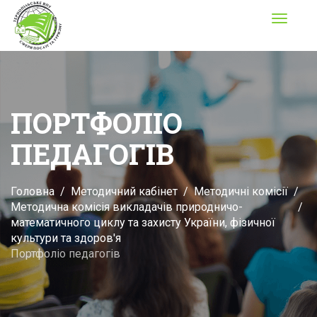
Toggle
navigati
ПОРТФОЛІО
ПЕДАГОГІВ
Головна
Методичний кабінет
Методичні комісії
Методична комісія викладачів природничо-
математичного циклу та захисту України, фізичної
культури та здоров'я
Портфоліо педагогів