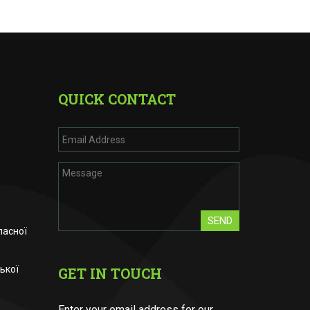
QUICK CONTACT
SEND
ласної
ької
GET IN TOUCH
Enter your email address for our