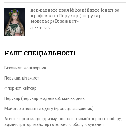
державний кваліфікаційний іспит за
професією «Перукар ( перукар-
модельєр) Візажист»
June 19,2026
НАШІ СПЕЦІАЛЬНОСТІ
Візажист, манікюрник
Перукар, візажист
Флорист, квіткар
Перукар (перукар-модельєр), манікюрник
Майстер з пошиття одягу (кравець, закрійник)
Агент з організації туризму, оператор комп'ютерного набору,
адміністратор, майстер готельного обслуговування