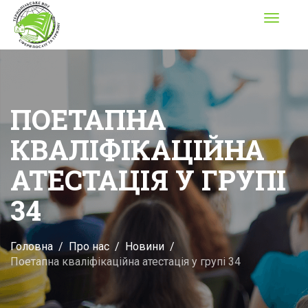
Toggle
navigati
ПОЕТАПНА
КВАЛІФІКАЦІЙНА
АТЕСТАЦІЯ У ГРУПІ
34
Головна
Про нас
Новини
Поетапна кваліфікаційна атестація у групі 34