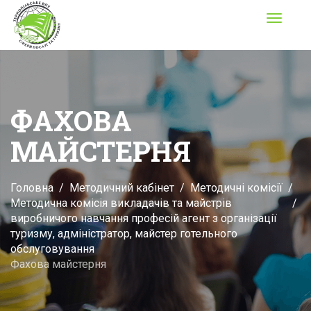
Toggle
navigati
ФАХОВА
МАЙСТЕРНЯ
Головна
Методичний кабінет
Методичні комісії
Методична комісія викладачів та майстрів
виробничого навчання професій агент з організації
туризму, адміністратор, майстер готельного
обслуговування
Фахова майстерня