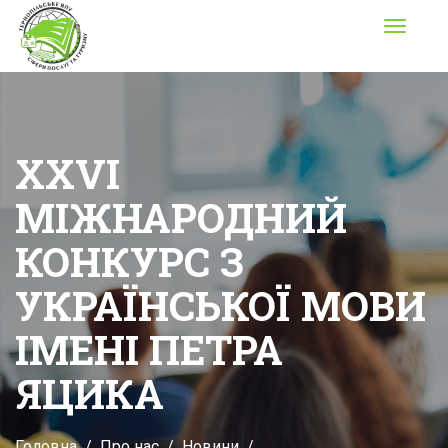
Toggle
navigati
XXVI
МІЖНАРОДНИЙ
КОНКУРС З
УКРАЇНСЬКОЇ МОВИ
ІМЕНІ ПЕТРА
ЯЦИКА
Головна
Про нас
Новини