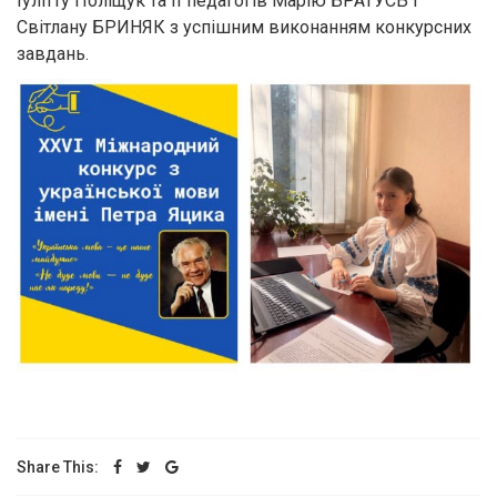
Іулітту Поліщук та її педагогів Марію БРАТУСЬ і
Світлану БРИНЯК з успішним виконанням конкурсних
завдань.
Share This: