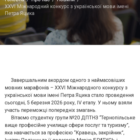
XXVI Міжнародний конкурс з української мови імені
Петра Яцика
Завершальним акордом одного з наймасовіших
мовних марафонів – XXVI Міжнародного конкурсу з
української мови імені Петра Яцика стало проведення
сьогодні, 5 березня 2026 року, IV етапу. У ньому взяли
участь переможці попередніх змагань.
Вітаємо студентку групи №20 ДПТНЗ “Тернопільське
вище професійне училище сфери послуг та туризму”,
яка навчається за професією “Кравець, закрійник”,