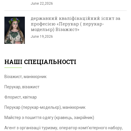
June 22,2026
державний кваліфікаційний іспит за
професією «Перукар ( перукар-
модельєр) Візажист»
June 19,2026
НАШІ СПЕЦІАЛЬНОСТІ
Візажист, манікюрник
Перукар, візажист
Флорист, квіткар
Перукар (перукар-модельєр), манікюрник
Майстер з пошиття одягу (кравець, закрійник)
Агент з організації туризму, оператор комп'ютерного набору,