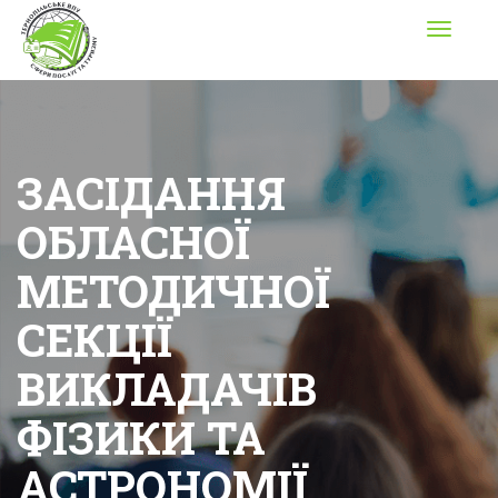
Toggle
navigati
ЗАСІДАННЯ
ОБЛАСНОЇ
МЕТОДИЧНОЇ
СЕКЦІЇ
ВИКЛАДАЧІВ
ФІЗИКИ ТА
АСТРОНОМІЇ