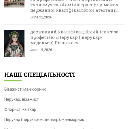
туризму» та «Адміністратор» у межах
державної кваліфікаційної атестації.
June 22,2026
державний кваліфікаційний іспит за
професією «Перукар ( перукар-
модельєр) Візажист»
June 19,2026
НАШІ СПЕЦІАЛЬНОСТІ
Візажист, манікюрник
Перукар, візажист
Флорист, квіткар
Перукар (перукар-модельєр), манікюрник