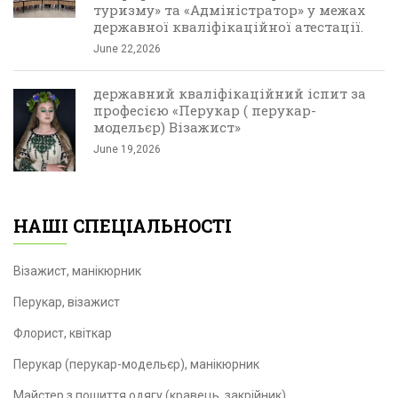
туризму» та «Адміністратор» у межах
державної кваліфікаційної атестації.
June 22,2026
державний кваліфікаційний іспит за
професією «Перукар ( перукар-
модельєр) Візажист»
June 19,2026
НАШІ СПЕЦІАЛЬНОСТІ
Візажист, манікюрник
Перукар, візажист
Флорист, квіткар
Перукар (перукар-модельєр), манікюрник
Майстер з пошиття одягу (кравець, закрійник)