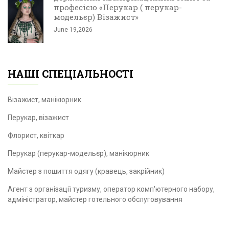
професією «Перукар ( перукар-
модельєр) Візажист»
June 19,2026
НАШІ СПЕЦІАЛЬНОСТІ
Візажист, манікюрник
Перукар, візажист
Флорист, квіткар
Перукар (перукар-модельєр), манікюрник
Майстер з пошиття одягу (кравець, закрійник)
Агент з організації туризму, оператор комп'ютерного набору,
адміністратор, майстер готельного обслуговування