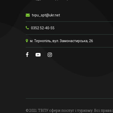
tvpu_spt@ukr.net
0352 52-40-55
м. Тернопіль, вул. Замонастирська, 26
© 2021. ТВПУ сфери послуг і туризму. Всі права