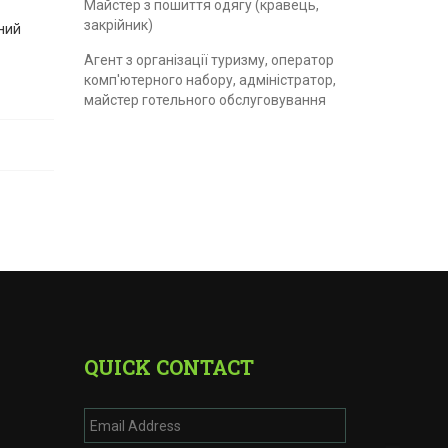
Майстер з пошиття одягу (кравець,
закрійник)
ний
Агент з організації туризму, оператор
комп'ютерного набору, адміністратор,
майстер готельного обслуговування
QUICK CONTACT