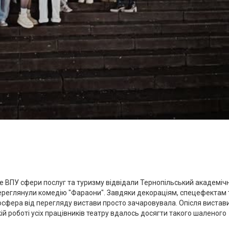
Я
е ВПУ сфери послуг та туризму відвідали Тернопільський академіч
переглянули комедію "Фараони". Завдяки декораціям, спецефектам т
мосфера від перегляду вистави просто зачаровувала. Опісля вистав
ій роботі усіх працівників театру вдалось досягти такого шаленого