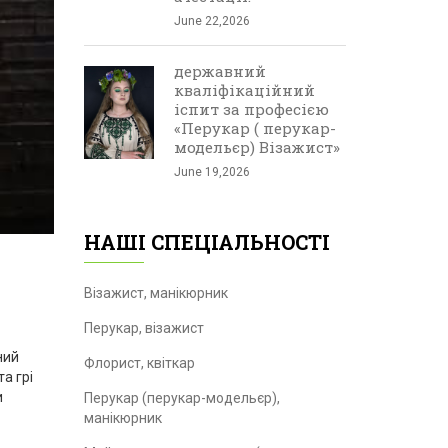
June 22,2026
державний
кваліфікаційний
іспит за професією
«Перукар ( перукар-
модельєр) Візажист»
June 19,2026
НАШІ СПЕЦІАЛЬНОСТІ
Візажист, манікюрник
Перукар, візажист
ний
Флорист, квіткар
а грі
и
Перукар (перукар-модельєр),
манікюрник