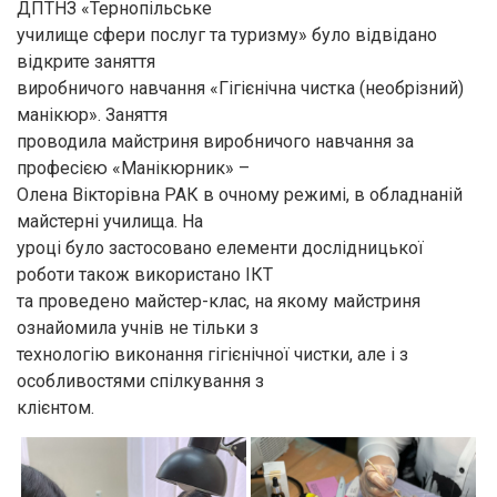
ДПТНЗ «Тернопільське
училище сфери послуг та туризму» було відвідано
відкрите заняття
виробничого навчання «Гігієнічна чистка (необрізний)
манікюр». Заняття
проводила майстриня виробничого навчання за
професією «Манікюрник» –
Олена Вікторівна РАК в очному режимі, в обладнаній
майстерні училища. На
уроці було застосовано елементи дослідницької
роботи також використано ІКТ
та проведено майстер-клас, на якому майстриня
ознайомила учнів не тільки з
технологію виконання гігієнічної чистки, але і з
особливостями спілкування з
клієнтом.