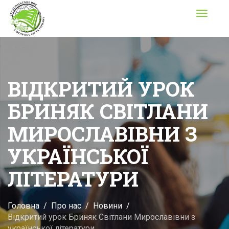
Toggle
navigati
ВІДКРИТИЙ УРОК
БРИНЯК СВІТЛАНИ
МИРОСЛАВІВНИ З
УКРАЇНСЬКОЇ
ЛІТЕРАТУРИ
Головна
Про нас
Новини
Відкритий урок Бриняк Світлани Мирославівни з
української літератури