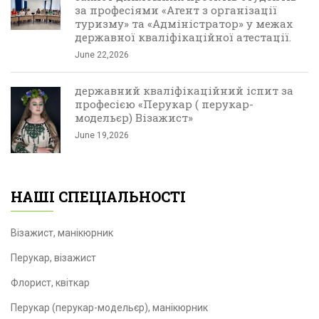
за професіями «Агент з організації
туризму» та «Адміністратор» у межах
державної кваліфікаційної атестації.
June 22,2026
державний кваліфікаційний іспит за
професією «Перукар ( перукар-
модельєр) Візажист»
June 19,2026
НАШІ СПЕЦІАЛЬНОСТІ
Візажист, манікюрник
Перукар, візажист
Флорист, квіткар
Перукар (перукар-модельєр), манікюрник