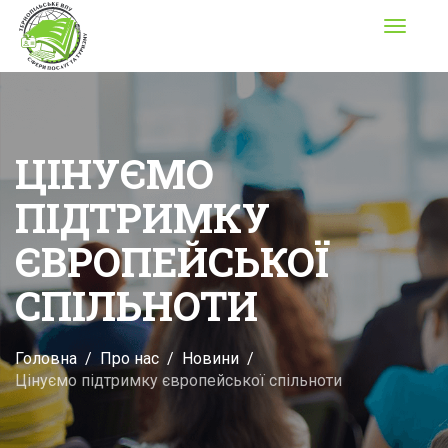
Toggle
navigati
ЦІНУЄМО
ПІДТРИМКУ
ЄВРОПЕЙСЬКОЇ
СПІЛЬНОТИ
Головна
Про нас
Новини
Цінуємо підтримку європейської спільноти