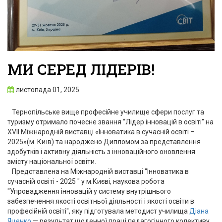
МИ СЕРЕД ЛІДЕРІВ!
листопада 01, 2025
Тернопільське вище професійне училище сфери послуг та
туризму отримало почесне звання “Лідер інновацій в освіті” на
XVII Міжнародній виставці «Інноватика в сучасній освіті –
2025»(м. Київ) та народжено Дипломом за представлення
здобутків і активну діяльність з інноваційного оновлення
змісту національної освіти.
Представлена на Міжнародній виставці "Інноватика в
сучасній освіті - 2025 " у м.Києві, наукова робота
"Упровадження інновацій у систему внутрішнього
забезпечення якості освітньої діяльності і якості освіти в
професійній освіті", яку підготувала методист училища
Діана
Яценко
— результат щоденної праці педагогічного колективу,