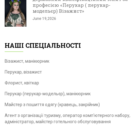
професією «Перукар ( перукар-
модельєр) Візажист»
June 19,2026
НАШІ СПЕЦІАЛЬНОСТІ
Візажист, манікюрник
Перукар, візажист
Флорист, квіткар
Перукар (перукар-модельєр), манікюрник
Майстер з пошиття одягу (кравець, закрійник)
Агент з організації туризму, оператор комп'ютерного набору,
адміністратор, майстер готельного обслуговування