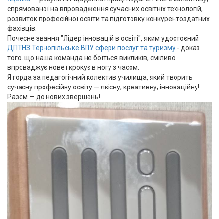
спрямованої на впровадження сучасних освітніх технологій,
розвиток професійної освіти та підготовку конкурентоздатних
фахівців.
Почесне звання "Лідер інновацій в освіті", яким удостоєний
ДПТНЗ Тернопільське ВПУ сфери послуг та туризму
- доказ
того, що наша команда не боїться викликів, сміливо
впроваджує нове і крокує в ногу з часом.
Я горда за педагогічний колектив училища, який творить
сучасну професійну освіту — якісну, креативну, інноваційну!
Разом — до нових звершень!