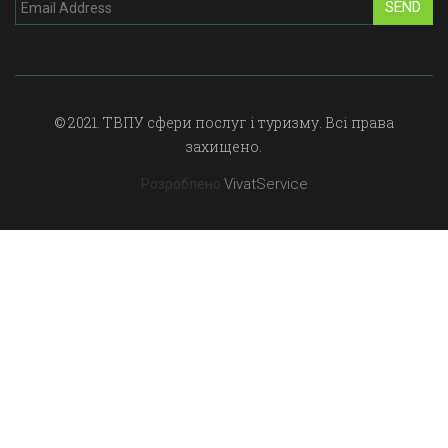
SEND
© 2021. ТВПУ сфери послуг і туризму. Всі права
захищено.
VivatService
Розроблено