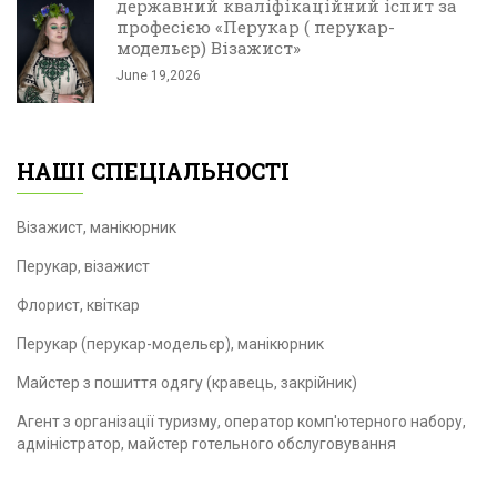
державний кваліфікаційний іспит за
професією «Перукар ( перукар-
модельєр) Візажист»
June 19,2026
НАШІ СПЕЦІАЛЬНОСТІ
Візажист, манікюрник
Перукар, візажист
Флорист, квіткар
Перукар (перукар-модельєр), манікюрник
Майстер з пошиття одягу (кравець, закрійник)
Агент з організації туризму, оператор комп'ютерного набору,
адміністратор, майстер готельного обслуговування